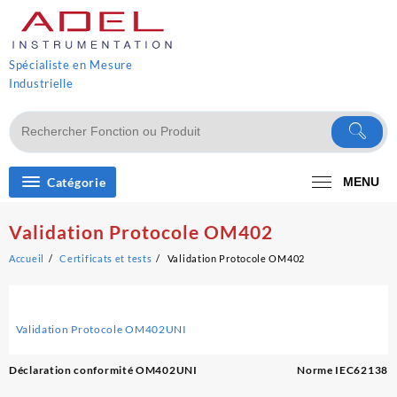
Skip
to
content
Spécialiste en Mesure
Industrielle
Catégorie
MENU
Validation Protocole OM402
Accueil
Certificats et tests
Validation Protocole OM402
Validation Protocole OM402UNI
Navigation
Déclaration conformité OM402UNI
Norme IEC62138
de